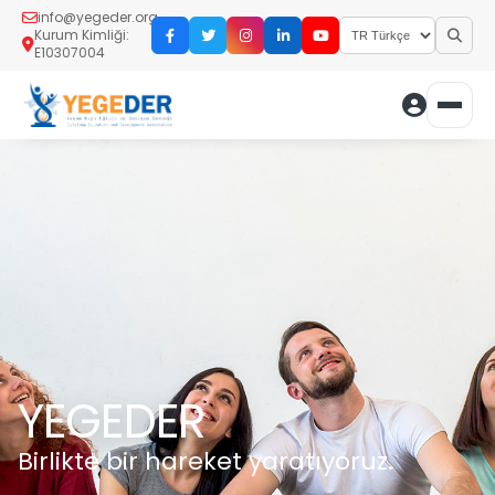
info@yegeder.org
Kurum Kimliği:
E10307004
YEGEDER
Birlikte bir hareket yaratıyoruz.