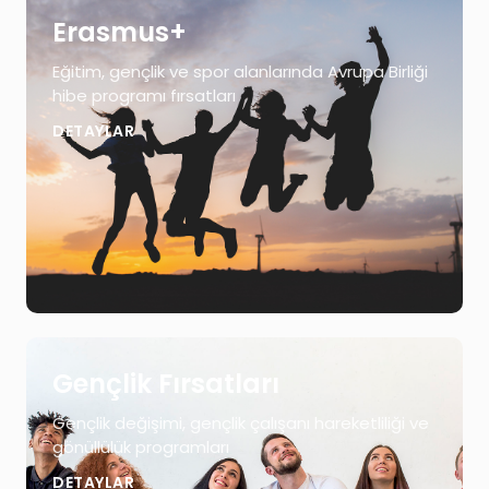
Erasmus+
Eğitim, gençlik ve spor alanlarında Avrupa Birliği
hibe programı fırsatları
DETAYLAR
Gençlik Fırsatları
Gençlik değişimi, gençlik çalışanı hareketliliği ve
gönüllülük programları
DETAYLAR